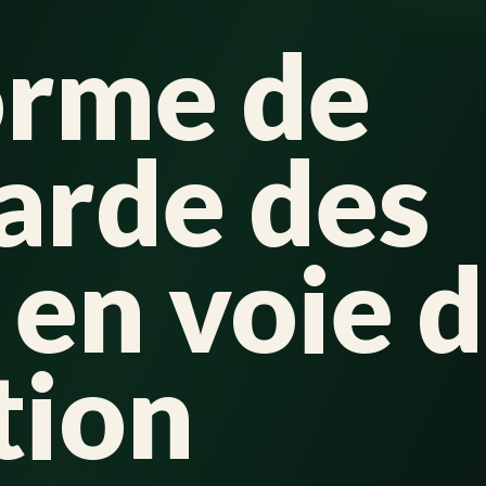
orme de
arde des
 en voie 
tion