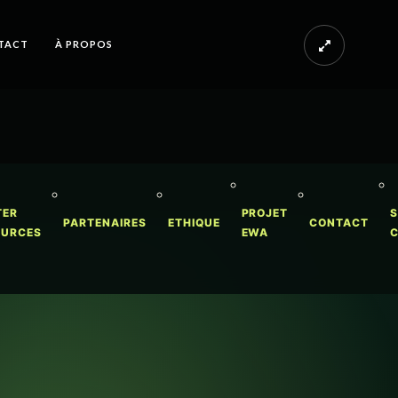
TACT
À PROPOS
TER
PROJET
S
PARTENAIRES
ETHIQUE
CONTACT
OURCES
EWA