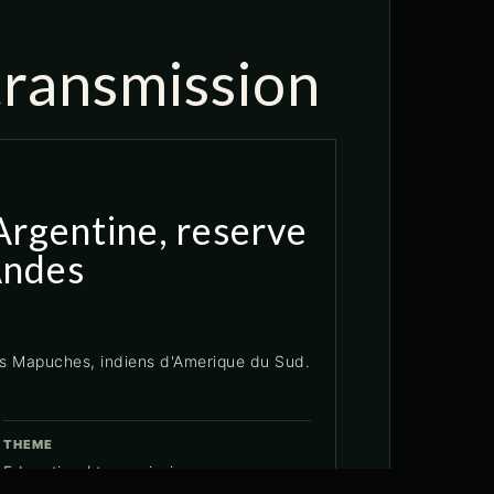
transmission
rgentine, reserve
Andes
es Mapuches, indiens d'Amerique du Sud.
THEME
Education / transmission