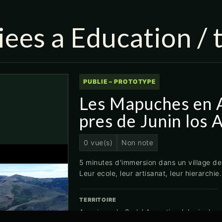
iees a Education / 
PUBLIE – PROTOTYPE
Les Mapuches en A
pres de Junin los 
0 vue(s)
Non note
5 minutes d'immersion dans un village d
Leur ecole, leur artisanat, leur hierarchie.
TERRITOIRE
Amerique du Sud / Argentine / Junin de