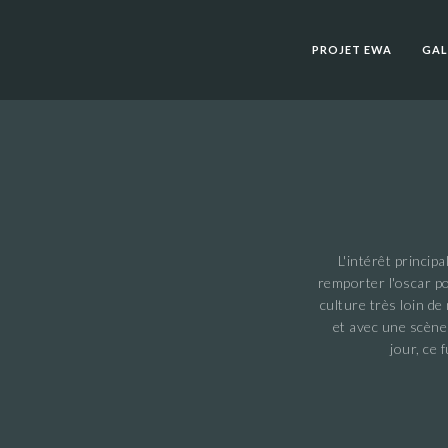
PROJET EWA
GAL
L'intérêt princip
remporter l'oscar po
culture très loin de
et avec une scène
jour, ce