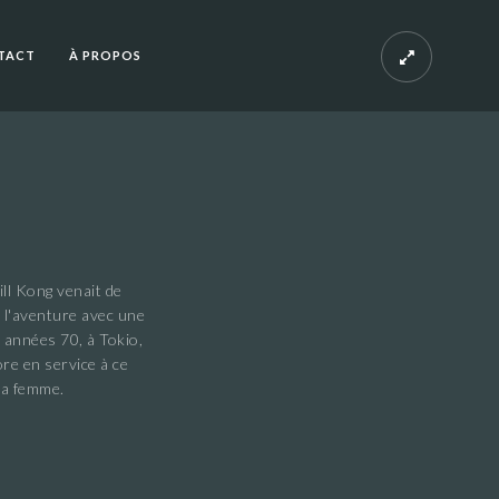
TACT
À PROPOS
e
ill Kong venait de
e l'aventure avec une
s années 70, à Tokio,
re en service à ce
ma femme.