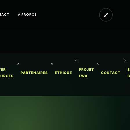
TACT
À PROPOS
TER
PROJET
S
PARTENAIRES
ETHIQUE
CONTACT
OURCES
EWA