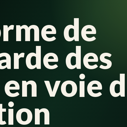
orme de
arde des
 en voie 
tion