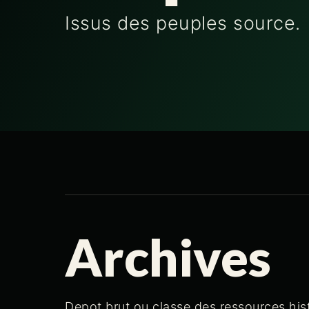
Issus des peuples source.
Archives
Depot brut ou classe des ressources his