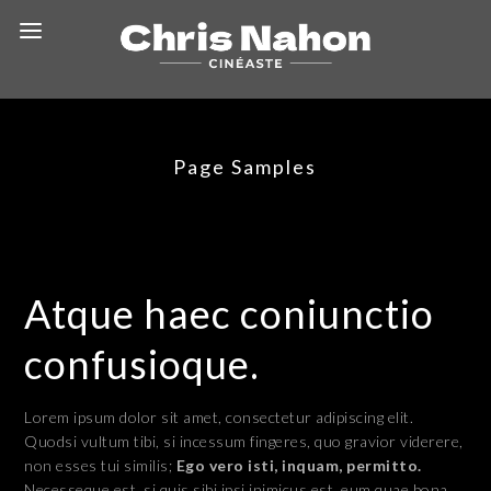
Page Samples
Atque haec coniunctio
confusioque.
Lorem ipsum dolor sit amet, consectetur adipiscing elit.
Quodsi vultum tibi, si incessum fingeres, quo gravior viderere,
non esses tui similis;
Ego vero isti, inquam, permitto.
Necesseque est, si quis sibi ipsi inimicus est, eum quae bona