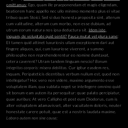
omittamus;
Ego, quam ille praeponendam et magis eligendam,
beatiorem hanc appello nec ullo minimo momento plus ei vitae
tribuo quam Stoici. Sed si duo honesta proposita sint, alterum
cum valitudine, alterum cum morbo, non esse dubium, ad
utrum eorum natura nos ipsa deductura sit.
Idem iste,
inquam, de voluptate quid sentit?
Pauca mutat vel plura sane;
Et tamen quid attinet luxuriosis ullam exceptionem dari aut
fingere aliquos, qui, cum luxuriose viverent, a summo
philosopho non reprehenderentur eo nomine dumtaxat,
cetera caverent? Utram tandem linguam nescio?
Bonum
integritas corporis: misera debilitas.
Cur igitur easdem res,
inquam, Peripateticis dicentibus verbum nullum est, quod non
intellegatur? Hoc vero non videre, maximo argumento esse
voluptatem illam, qua sublata neget se intellegere omnino quid
sit bonum-eam autem ita persequitur: quae palato percipiatur,
quae auribus; At vero Callipho et post eum Diodorus, cum is
alter voluptatem adamavisset, alter vacuitatem doloris, neuter
honestate carere potuit, quae est a nostris laudata maxime.
Laboro autem non sine causa;