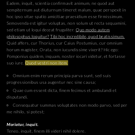
Eadem, inquit, scientia confirmavit animum, ne quod aut
sempiternum aut diuturnum timeret malum, quae perspexit in
hoc ipso vitae spatio amicitiae praesidium esse firmissimum.
Semovenda est igitur voluptas, non solum ut recta sequamini,
sed etiam ut loqui deceat frugaliter.
Quo modo autem
philosophus loquitur?
Tibi hoc incredibile, quod beatissimum.
Quid affers, cur Thorius, cur Caius Postumius, cur omnium
horum magister, Orata, non iucundissime vixerit? Hic ego:
Pomponius quidem, inquam, noster iocari videtur, et fortasse
suo iure.
Quod vestri non item.
Omnium enim rerum principia parva sunt, sed suis
progressionibus usa augentur nec sine causa;
Quae cum essent dicta, finem fecimus et ambulandi et
disputandi.
Consequatur summas voluptates non modo parvo, sed per
me nihilo, si potest;
Moriatur, inquit.
Teneo, inquit, finem illi videri nihil dolere.