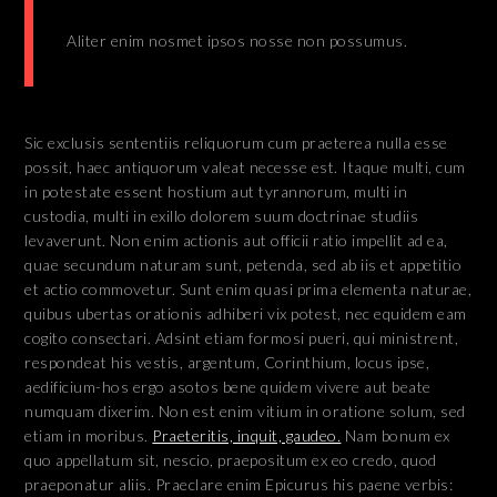
Aliter enim nosmet ipsos nosse non possumus.
Sic exclusis sententiis reliquorum cum praeterea nulla esse
possit, haec antiquorum valeat necesse est. Itaque multi, cum
in potestate essent hostium aut tyrannorum, multi in
custodia, multi in exillo dolorem suum doctrinae studiis
levaverunt. Non enim actionis aut officii ratio impellit ad ea,
quae secundum naturam sunt, petenda, sed ab iis et appetitio
et actio commovetur. Sunt enim quasi prima elementa naturae,
quibus ubertas orationis adhiberi vix potest, nec equidem eam
cogito consectari. Adsint etiam formosi pueri, qui ministrent,
respondeat his vestis, argentum, Corinthium, locus ipse,
aedificium-hos ergo asotos bene quidem vivere aut beate
numquam dixerim. Non est enim vitium in oratione solum, sed
etiam in moribus.
Praeteritis, inquit, gaudeo.
Nam bonum ex
quo appellatum sit, nescio, praepositum ex eo credo, quod
praeponatur aliis. Praeclare enim Epicurus his paene verbis: