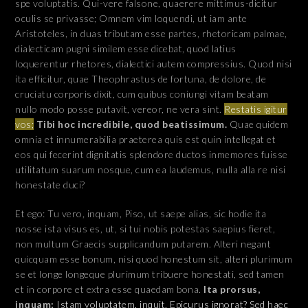
spe voluptatis. Qui-vere falsone, quaerere mittimus-dicitur
oculis se privasse; Omnem vim loquendi, ut iam ante
Aristoteles, in duas tributam esse partes, rhetoricam palmae,
dialecticam pugni similem esse dicebat, quod latius
loquerentur rhetores, dialectici autem compressius. Quod nisi
ita efficitur, quae Theophrastus de fortuna, de dolore, de
cruciatu corporis dixit, cum quibus coniungi vitam beatam
nullo modo posse putavit, vereor, ne vera sint.
Restatis igitur
vos;
Tibi hoc incredibile, quod beatissimum.
Quae quidem
omnia et innumerabilia praeterea quis est quin intellegat et
eos qui fecerint dignitatis splendore ductos inmemores fuisse
utilitatum suarum nosque, cum ea laudemus, nulla alla re nisi
honestate duci?
Et ego: Tu vero, inquam, Piso, ut saepe alias, sic hodie ita
nosse ista visus es, ut, si tui nobis potestas saepius fieret,
non multum Graecis supplicandum putarem. Alteri negant
quicquam esse bonum, nisi quod honestum sit, alteri plurimum
se et longe longeque plurimum tribuere honestati, sed tamen
et in corpore et extra esse quaedam bona.
Ita prorsus,
inquam;
Istam voluptatem, inquit, Epicurus ignorat?
Sed haec