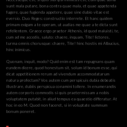
sunt mala putare, bona contra quae mala, et quae appetenda
fugere, quae fugienda appetere, quae sine dubio vitae est
eversio. Duo Reges: constructio interrete. Et hanc quidem
primam exigam a te operam, ut audias me quae a te dicta sunt
refellentem. Graece ergo praetor Athenis, id quod maluisti, te,
cum ad me accedis, saluto: chaere, inquam, Tite! lictores,
turma omnis chorusque: chaere, Tite! hinc hostis mi Albucius,
hinc inimicus.
Quonam, inquit, modo? Quid enim est tam repugnans quam
eundem dicere, quod honestum sit, solum id bonum esse, qui
dicat appetitionem rerum ad vivendum accommodatarum
natura profectam? Vos autem cum perspicuis dubia debeatis
illustrare, dubiis perspicua conamini tollere. In enumerandis
autem corporis commodis si quis praetermissam a nobis
voluptatem putabit, in aliud tempus ea quaestio differatur. At
hoc in eo M. Quod non faceret, si in voluptate summum
bonum poneret.