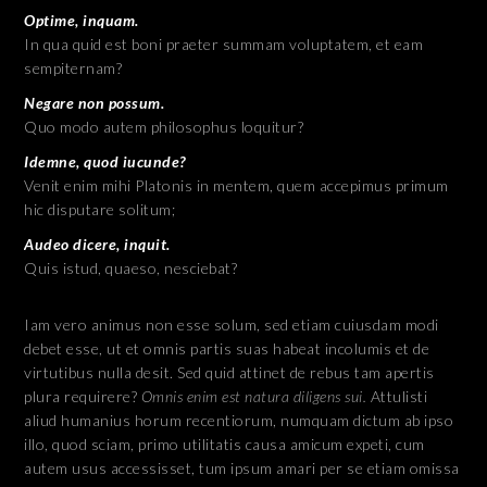
Optime, inquam.
In qua quid est boni praeter summam voluptatem, et eam
sempiternam?
Negare non possum.
Quo modo autem philosophus loquitur?
Idemne, quod iucunde?
Venit enim mihi Platonis in mentem, quem accepimus primum
hic disputare solitum;
Audeo dicere, inquit.
Quis istud, quaeso, nesciebat?
Iam vero animus non esse solum, sed etiam cuiusdam modi
debet esse, ut et omnis partis suas habeat incolumis et de
virtutibus nulla desit. Sed quid attinet de rebus tam apertis
plura requirere?
Omnis enim est natura diligens sui.
Attulisti
aliud humanius horum recentiorum, numquam dictum ab ipso
illo, quod sciam, primo utilitatis causa amicum expeti, cum
autem usus accessisset, tum ipsum amari per se etiam omissa