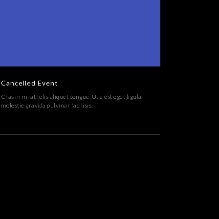
Cancelled Event
Cras in mi at felis aliquet congue. Ut a est eget ligula
molestie gravida pulvinar facilisis.