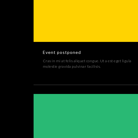
Event postponed
Cras in mi at felis aliquet congue. Ut a est eget ligula
molestie gravida pulvinar facilisis.