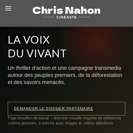
FILM · EXPÉDITION · TRANSMISSION
LA VOIX
DU VIVANT
Un thriller d’action et une campagne transmedia
autour des peuples premiers, de la déforestation
et des savoirs menacés.
DEMANDER LE DOSSIER PARTENAIRE
Page brouillon de travail – direction visuelle inspirée de références
cinéma premium, à enrichir avec images et vidéos définitives.