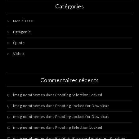
Catégories
Non classé
Patagonie
Quote
Video
Commentaires récents
imaginemthemes
dans
Proofing Selection Locked
imaginemthemes
dans
Proofing Locked for Download
imaginemthemes
dans
Proofing Locked for Download
imaginemthemes
dans
Proofing Selection Locked
imaginemthemes
dans
Protégé : Password protected Proofing