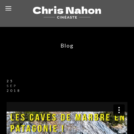
Blog
25
SEP
2018